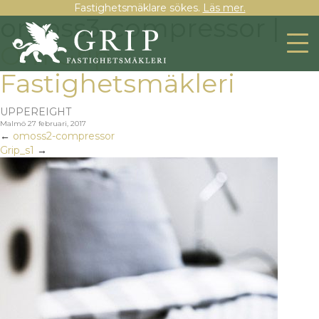
Fastighetsmäklare sökes.
Läs mer.
omoss3-compressor |
←
Om Grip
Fastighetsmäkleri
UPPEREIGHT
Malmö
27 februari, 2017
←
omoss2-compressor
Grip_s1
→