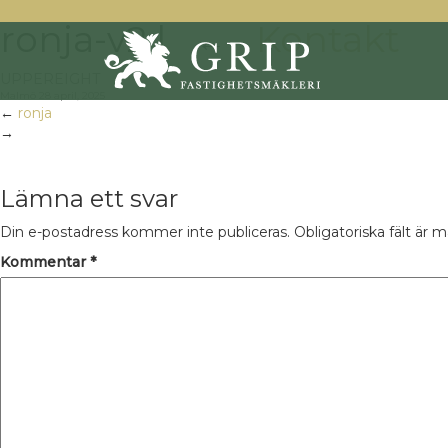
ronja-v2 |
Kontakt
←
UPPEREIGHT
Malmö
28 april, 2025
←
ronja
→
Lämna ett svar
Din e-postadress kommer inte publiceras.
Obligatoriska fält är 
Kommentar
*