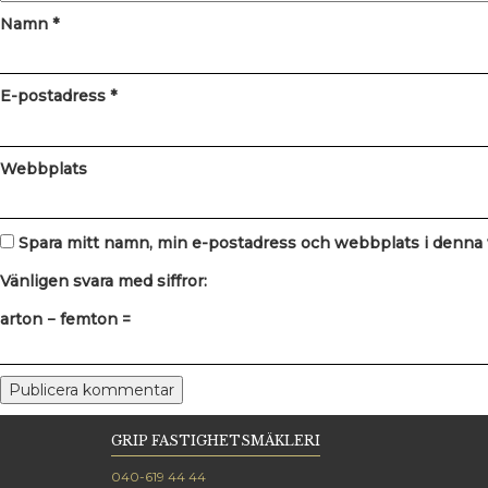
Namn
*
E-postadress
*
Webbplats
Spara mitt namn, min e-postadress och webbplats i denna w
Vänligen svara med siffror:
arton − femton =
GRIP FASTIGHETSMÄKLERI
040-619 44 44