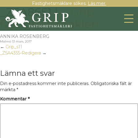
Fastighetsmäklare sökes.
Läs mer.
_Z5A8651 |
Grip
←
fastighetsmäkleri
ANNIKA ROSENBERG
Malmö
13 mars, 2017
←
Grip_s11
_Z5A4355-Redigera
→
Lämna ett svar
Din e-postadress kommer inte publiceras.
Obligatoriska fält är
märkta
*
Kommentar
*